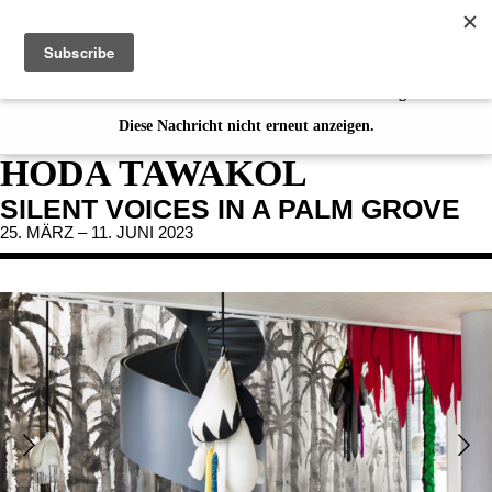
de
|
en
Diese Webseite verwendet Cookies. Mit der Nutzung der Seite erklären
Sie sich mit der Verwendung von Cookies einverstanden. Einzelheiten
entnehmen Sie bitte unserer
Datenschutzerklärung
.
AUSSTELLUNGEN
Diese Nachricht nicht erneut anzeigen.
Aktuell
HODA TAWAKOL
Ausblick
SILENT VOICES IN A PALM GROVE
Rückblick
25. MÄRZ – 11. JUNI 2023
VERANSTALTUNGEN
JAHRESGABEN
PUBLIKATIONEN
ÜBER UNS
BESUCH
MITGLIEDSCHAFT