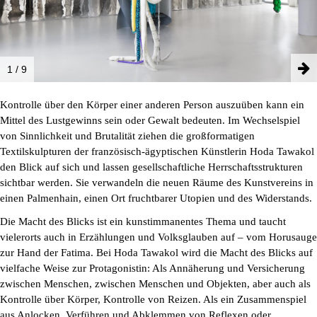
NEWSLETTER
1 / 9
INSTAGRAM
Kontrolle über den Körper einer anderen Person auszuüben kann ein
PARTNER
Mittel des Lustgewinns sein oder Gewalt bedeuten. Im Wechselspiel
IMPRESSUM
von Sinnlichkeit und Brutalität ziehen die großformatigen
DATENSCHUTZ
Textilskulpturen der französisch-ägyptischen Künstlerin Hoda Tawakol
den Blick auf sich und lassen gesellschaftliche Herrschaftsstrukturen
sichtbar werden. Sie verwandeln die neuen Räume des Kunstvereins in
einen Palmenhain, einen Ort fruchtbarer Utopien und des Widerstands.
Die Macht des Blicks ist ein kunstimmanentes Thema und taucht
vielerorts auch in Erzählungen und Volksglauben auf – vom Horusauge
zur Hand der Fatima. Bei Hoda Tawakol wird die Macht des Blicks auf
vielfache Weise zur Protagonistin: Als Annäherung und Versicherung
zwischen Menschen, zwischen Menschen und Objekten, aber auch als
Kontrolle über Körper, Kontrolle von Reizen. Als ein Zusammenspiel
aus Anlocken, Verführen und Abklemmen von Reflexen oder