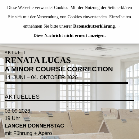
de
|
en
Diese Webseite verwendet Cookies. Mit der Nutzung der Seite erklären
Sie sich mit der Verwendung von Cookies einverstanden. Einzelheiten
entnehmen Sie bitte unserer
Datenschutzerklärung
.
Diese Nachricht nicht erneut anzeigen.
AUSSTELLUNGEN
VERANSTALTUNGEN
AKTUELL
RENATA LUCAS
JAHRESGABEN
A MINOR COURSE CORRECTION
PUBLIKATIONEN
14. JUNI – 04. OKTOBER 2026
ÜBER UNS
BESUCH
AKTUELLES
MITGLIEDSCHAFT
03.09.2026
19 Uhr
LANGER DONNERSTAG
mit Führung + Apéro
NEWSLETTER