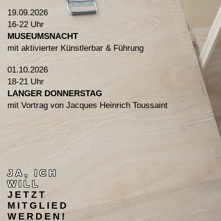
INSTAGRAM
19.09.2026
PARTNER
16-22 Uhr
MUSEUMSNACHT
IMPRESSUM
mit aktivierter Künstlerbar & Führung
DATENSCHUTZ
01.10.2026
18-21 Uhr
LANGER DONNERSTAG
mit Vortrag von Jacques Heinrich Toussaint
JA, ICH
WILL
JETZT
MITGLIED
WERDEN!