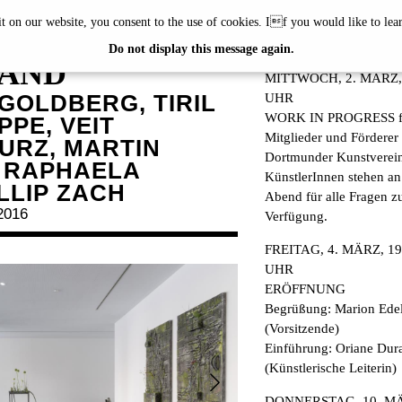
it on our website, you consent to the use of cookies. If you would like to le
K AM
PROGRAM
Do not display this message again.
AND
MITTWOCH, 2. MÄRZ, 
GOLDBERG, TIRIL
UHR
WORK IN PROGRESS f
PE, VEIT
Mitglieder und Förderer
URZ, MARTIN
Dortmunder Kunstverein
 RAPHAELA
KünstlerInnen stehen a
LLIP ZACH
Abend für alle Fragen z
2016
Verfügung.
FREITAG, 4. MÄRZ, 19
UHR
ERÖFFNUNG
Begrüßung: Marion Ede
(Vorsitzende)
Einführung: Oriane Dur
(Künstlerische Leiterin)
DONNERSTAG, 10. M