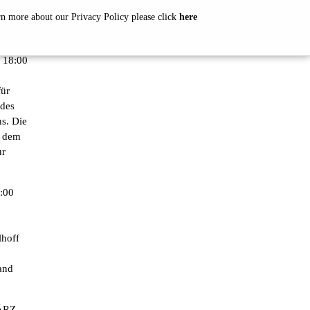
arn more about our Privacy Policy please click
here
18:00
ür
 des
s. Die
n dem
ur
:00
lhoff
and
ÄRZ,