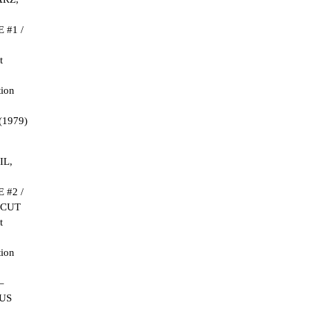
 #1 /
t
tion
(1979)
IL,
 #2 /
 CUT
t
tion
–
US