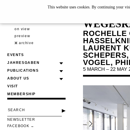
This website uses cookies. By continuing your vis
PICKNIC
WEGESR
EXHIBITIONS
on view
ROCHELLE 
preview
HASSELKNIP
archive
LAURENT K
SCHEPERS,
EVENTS
VOGEL, PHI
JAHRESGABEN
5 MARCH – 22 MAY 
PUBLICATIONS
ABOUT US
VISIT
MEMBERSHIP
NEWSLETTER
FACEBOOK