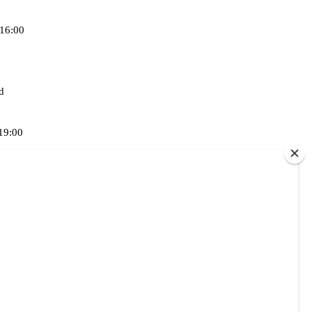
3 / 21
16:00
d
19:00
PRÄCH
ator
Oriane
Sprache
:00 –
CHATZ
amanin
ir uns
-See