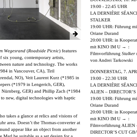
19:00 - 22:45 UHR
LA DERNIÈRE SÉANCE
STALKER
19:00 UHR: Führung mi
Oriane Durand
20:00 UHR: in Koopera
mit
KINO IM U
:
am Wegesrand
(
Roadside Picnic
) features
Filmvorführung
Stalker
f six young, contemporary artists,
von Andrei Tarkowski
between nature and technology. The works
984 in Vancouver, CA), Tiril
DONNERSTAG, 7. APR
rendal, NO), Veit Laurent Kurz (*1985 in
19:00 - 22:30 UHR
epers (*1979 in Lengerich, GER),
LA DERNIÈRE SÉANCE
 Nürnberg, GER) and Phillip Zach (*1984
ALIEN – DIRECTOR’S
to new, digital technologies with haptic
19:00 UHR: Führung mi
Oriane Durand
20:00 UHR: in Koopera
lso takes a glance at relics and visions of
mit
KINO IM U
:
 Ruhr area. Doesn’t the Thomas-converter at
Filmvorführung ALIEN 
mund appear like an object from another
DIRECTOR’S CUT
GB/
e Marl be suitable as a set design for a