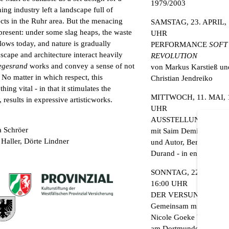
1979/2003
ng industry left a landscape full of
2 / 21
ects in the Ruhr area. But the menacing
SAMSTAG, 23. APRIL, 
ll present: under some slag heaps, the waste
UHR
glows today, and nature is gradually
PERFORMANCE
SOFT
scape and architecture interact heavily
REVOLUTION
egesrand
works and convey a sense of not
von Markus Karstieß un
No matter in which respect, this
Christian Jendreiko
ing vital - in that it stimulates the
MITTWOCH, 11. MAI, 
 results in expressive artisticworks.
UHR
AUSSTELLUNGSGES
a Schröer
mit Saim Demircan (Kur
 Haller, Dörte Lindner
und Autor, Berlin) und 
Durand - in englischer 
SONNTAG, 22. MAI, 14
16:00 UHR
DER VERSUNKENE S
Gemeinsam mit der Sch
Nicole Goeke begeben w
am Dortmunder Phoenix