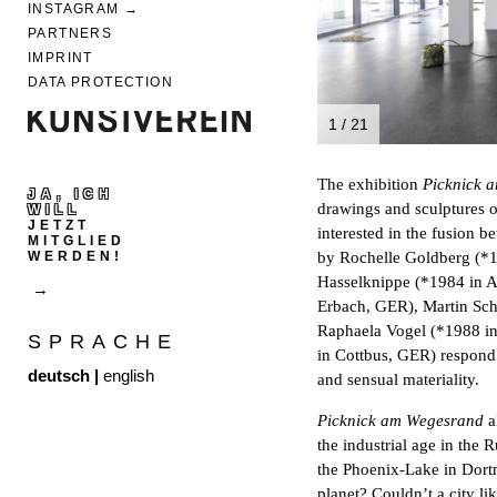
INSTAGRAM
PARTNERS
IMPRINT
DATA PROTECTION
1 / 21
The exhibition
Picknick 
JA, ICH
drawings and sculptures o
WILL
JETZT
interested in the fusion 
MITGLIED
WERDEN!
by Rochelle Goldberg (*1
Hasselknippe (*1984 in A
Erbach, GER), Martin Sch
Raphaela Vogel (*1988 in
SPRACHE
in Cottbus, GER) respond 
deutsch
|
english
and sensual materiality.
Picknick am Wegesrand
a
the industrial age in the
the Phoenix-Lake in Dort
planet? Couldn’t a city lik