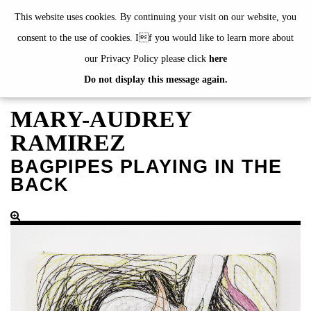
de
|
en
This website uses cookies. By continuing your visit on our website, you
consent to the use of cookies. If you would like to learn more about
our Privacy Policy please click
here
Do not display this message again.
EXHIBITIONS
EVENTS
MARY-AUDREY
JAHRESGABEN
RAMIREZ
current
BAGPIPES PLAYING IN THE
2024
BACK
2023
2022
2021
2020
alphabetically