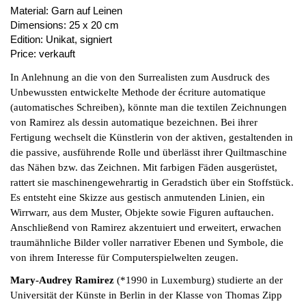
Material:
Garn auf Leinen
Dimensions:
25 x 20 cm
Edition:
Unikat, signiert
Price:
verkauft
I
n Anlehnung an die von den Surrealisten zum Ausdruck des
Unbewussten entwickelte Methode der écriture automatique
(automatisches Schreiben), könnte man die textilen Zeichnungen
von Ramirez als dessin automatique bezeichnen. Bei ihrer
Fertigung wechselt die Künstlerin von der aktiven, gestaltenden in
die passive, ausführende Rolle und überlässt ihrer Quiltmaschine
das Nähen bzw. das Zeichnen. Mit farbigen Fäden ausgerüstet,
rattert sie maschinengewehrartig in Geradstich über ein Stoffstück.
Es entsteht eine Skizze aus gestisch anmutenden Linien, ein
Wirrwarr, aus dem Muster, Objekte sowie Figuren auftauchen.
Anschließend von Ramirez akzentuiert und erweitert, erwachen
traumähnliche Bilder voller narrativer Ebenen und Symbole, die
von ihrem Interesse für Computerspielwelten zeugen.
Mary-Audrey Ramirez
(*1990 in Luxemburg) studierte an der
Universität der Künste in Berlin in der Klasse von Thomas Zipp