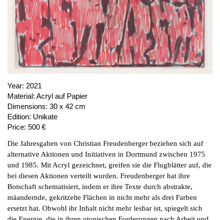
PUBLICATIONS
ABOUT US
VISIT
MEMBERSHIP
Year:
2021
Material:
Acryl auf Papier
Dimensions:
30 x 42 cm
NEWSLETTER
Edition:
Unikate
FACEBOOK
Price:
500 €
INSTAGRAM
Die Jahresgaben von Christian Freudenberger beziehen sich auf
PARTNERS
alternative Aktionen und Initiativen in Dortmund zwischen 1975
und 1985. Mit Acryl gezeichnet, greifen sie die Flugblätter auf, die
IMPRINT
bei diesen Aktionen verteilt wurden. Freudenberger hat ihre
DATA PROTECTION
Botschaft schematisiert, indem er ihre Texte durch abstrakte,
mäandernde, gekritzelte Flächen in nicht mehr als drei Farben
ersetzt hat. Obwohl ihr Inhalt nicht mehr lesbar ist, spiegelt sich
die Energie, die in ihren utopischen Forderungen nach Arbeit und