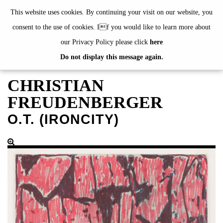
de
|
en
This website uses cookies. By continuing your visit on our website, you
consent to the use of cookies. If you would like to learn more about
our Privacy Policy please click
here
Do not display this message again.
EXHIBITIONS
EVENTS
CHRISTIAN
JAHRESGABEN
FREUDENBERGER
current
O.T. (IRONCITY)
2024
2023
2022
2021
2020
alphabetically