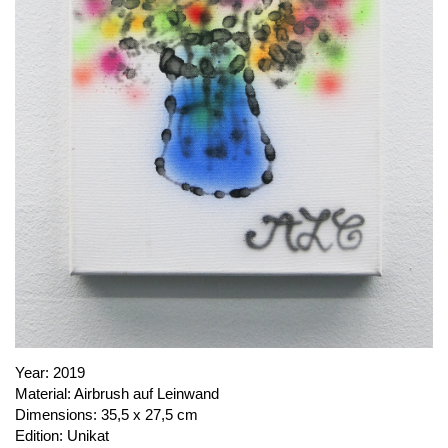
PUBLICATIONS
ABOUT US
VISIT
MEMBERSHIP
NEWSLETTER
FACEBOOK
INSTAGRAM
PARTNERS
IMPRINT
DATA PROTECTION
Year:
2019
Material:
Airbrush auf Leinwand
Dimensions:
35,5 x 27,5 cm
Edition:
Unikat