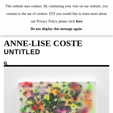
de
|
en
This website uses cookies. By continuing your visit on our website, you
consent to the use of cookies. If you would like to learn more about
our Privacy Policy please click
here
Do not display this message again.
EXHIBITIONS
EVENTS
ANNE-LISE COSTE
JAHRESGABEN
UNTITLED
current
2024
2023
2022
2021
2020
alphabetically