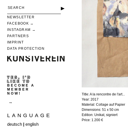
NEWSLETTER
FACEBOOK
INSTAGRAM
PARTNERS
IMPRINT
DATA PROTECTION
YES, I'D
LIKE TO
BECOME A
MEMBER
NOW!
Title:
A la rencontre de l'art...
Year:
2017
Material:
Collage auf Papier
Dimensions:
51 x 50 cm
LANGUAGE
Edition:
Unikat, signiert
Price:
1.200 €
deutsch
|
english