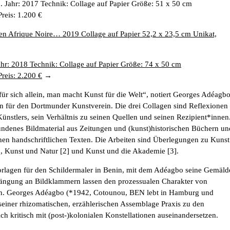
t... Jahr: 2017 Technik: Collage auf Papier Größe: 51 x 50 cm
Preis: 1.200 €
 en Afrique Noire… 2019 Collage auf Papier 52,2 x 23,5 cm Unikat,
ahr: 2018 Technik: Collage auf Papier Größe: 74 x 50 cm
Preis: 2.200 €
ür sich allein, man macht Kunst für die Welt“, notiert Georges Adéagb
en für den Dortmunder Kunstverein. Die drei Collagen sind Reflexionen
Künstlers, sein Verhältnis zu seinen Quellen und seinen Rezipient*innen
ndenes Bildmaterial aus Zeitungen und (kunst)historischen Büchern un
nen handschriftlichen Texten. Die Arbeiten sind Überlegungen zu Kunst
], Kunst und Natur [2] und Kunst und die Akademie [3].
orlagen für den Schildermaler in Benin, mit dem Adéagbo seine Gemäld
fhängung an Bildklammern lassen den prozessualen Charakter von
n. Georges Adéagbo (*1942, Cotounou, BEN lebt in Hamburg und
seiner rhizomatischen, erzählerischen Assemblage Praxis zu den
ich kritisch mit (post-)kolonialen Konstellationen auseinandersetzen.