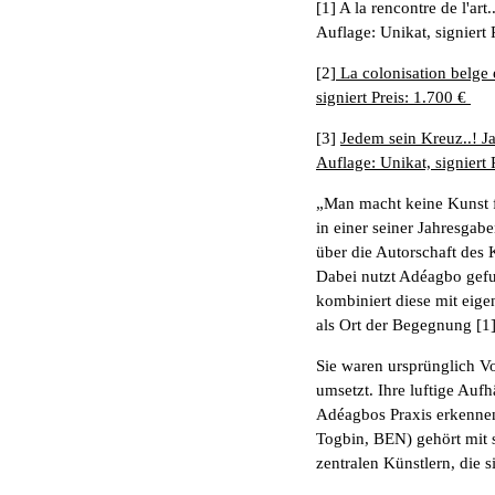
[1] A la rencontre de l'ar
Auflage: Unikat, signiert 
[2]
La colonisation belge
signiert Preis: 1.700 €
[3]
Jedem sein Kreuz..! J
Auflage: Unikat, signiert 
„Man macht keine Kunst f
in einer seiner Jahresgab
über die Autorschaft des 
Dabei nutzt Adéagbo gefu
kombiniert diese mit eige
als Ort der Begegnung [1
Sie waren ursprünglich V
umsetzt. Ihre luftige Au
Adéagbos Praxis erkenne
Togbin, BEN) gehört mit 
zentralen Künstlern, die s