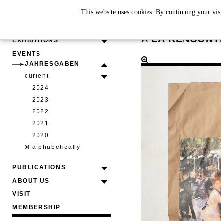
This website uses cookies. By continuing your vis
GEORGE
A LA RENCONTR
EXHIBITIONS
EVENTS
JAHRESGABEN
current
2024
2023
2022
2021
2020
alphabetically
PUBLICATIONS
ABOUT US
VISIT
MEMBERSHIP