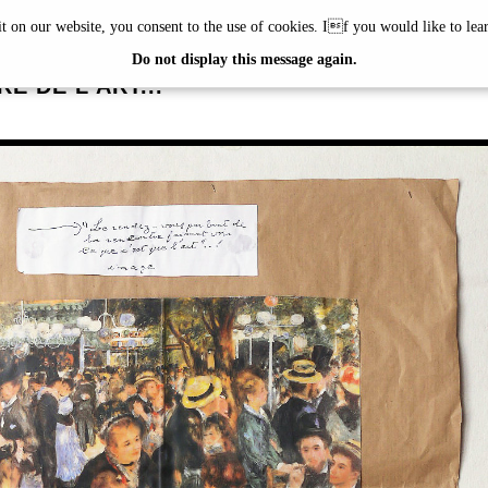
it on our website, you consent to the use of cookies. If you would like to le
S ADÉAGBO
Do not display this message again.
E DE L'ART...