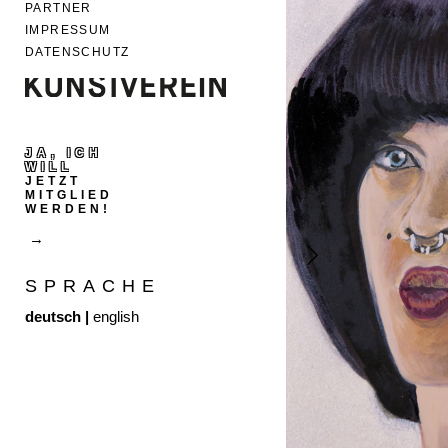
PARTNER
IMPRESSUM
DATENSCHUTZ
JA, ICH
WILL
JETZT
MITGLIED
WERDEN!
SPRACHE
deutsch
|
english