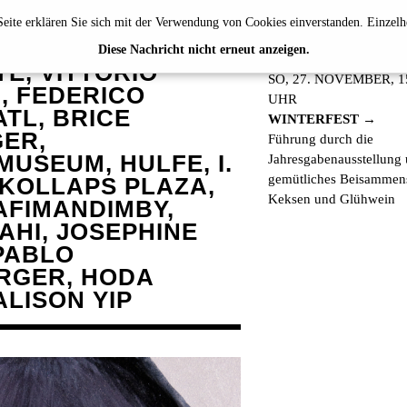
eite erklären Sie sich mit der Verwendung von Cookies einverstanden. Einzelh
ABEN 2024
PROGRAMM
Diese Nachricht nicht erneut anzeigen.
E, VITTORIO
SO, 27. NOVEMBER, 1
 FEDERICO
UHR
TL, BRICE
WINTERFEST
ER,
Führung durch die
USEUM, HULFE, I.
Jahresgabenausstellung
gemütliches Beisammens
 KOLLAPS PLAZA,
Keksen und Glühwein
AFIMANDIMBY,
AHI, JOSEPHINE
PABLO
RGER, HODA
ALISON YIP