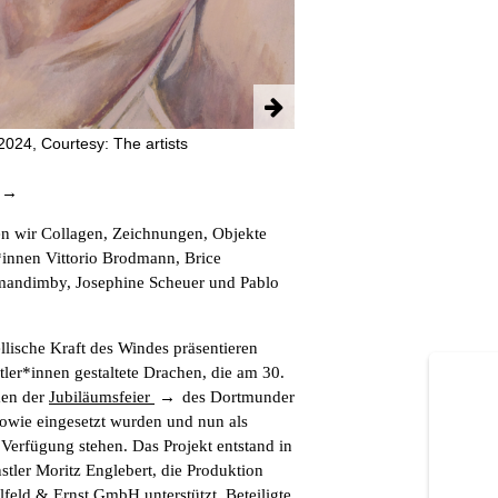
2 / 16
024, Courtesy: The artists
ren wir Collagen, Zeichnungen, Objekte
*innen Vittorio Brodmann, Brice
imandimby, Josephine Scheuer und Pablo
lische Kraft des Windes präsentieren
ler*innen gestaltete Drachen, die am 30.
en der
Jubiläumsfeier
des Dortmunder
sowie eingesetzt wurden und nun als
Verfügung stehen. Das Projekt entstand in
tler Moritz Englebert, die Produktion
lfeld & Ernst GmbH unterstützt. Beteiligte