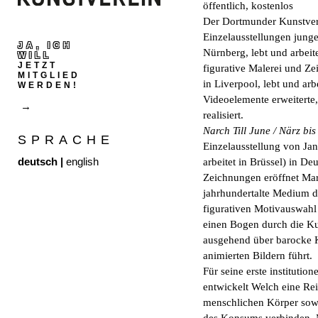
öffentlich, kostenlos
Der Dortmunder Kunstverei
Einzelausstellungen junge
JA, ICH
Nürnberg, lebt und arbeite
WILL
JETZT
figurative Malerei und 
MITGLIED
in Liverpool, lebt und arb
WERDEN!
Videoelemente erweiterte
realisiert.
Narch Till June / Närz bis
SPRACHE
Einzelausstellung von Ja
deutsch
|
english
arbeitet in Brüssel) in D
Zeichnungen eröffnet Mar
jahrhundertalte Medium de
figurativen Motivauswah
einen Bogen durch die Ku
ausgehend über barocke K
animierten Bildern führt.
Für seine erste institutio
entwickelt Welch eine Rei
menschlichen Körper sow