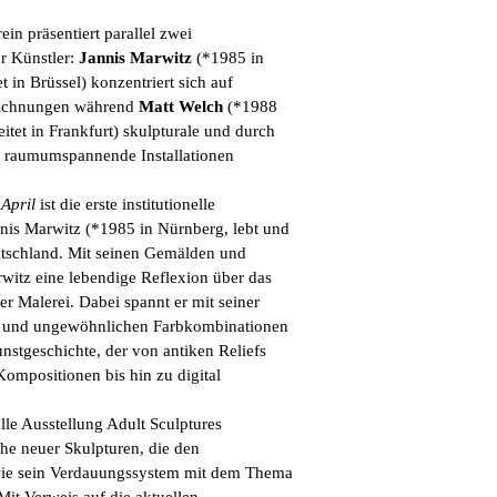
n präsentiert parallel zwei
r Künstler:
Jannis Marwitz
(*1985 in
t in Brüssel) konzentriert sich auf
Zeichnungen während
Matt Welch
(*1988
eitet in Frankfurt) skulpturale und durch
, raumumspannende Installationen
 April
ist die erste institutionelle
nnis Marwitz (*1985 in Nürnberg, lebt und
eutschland. Mit seinen Gemälden und
witz eine lebendige Reflexion über das
r Malerei. Dabei spannt er mit seiner
l und ungewöhnlichen Farbkombinationen
nstgeschichte, der von antiken Reliefs
ompositionen bis hin zu digital
nelle Ausstellung Adult Sculptures
he neuer Skulpturen, die den
ie sein Verdauungssystem mit dem Thema