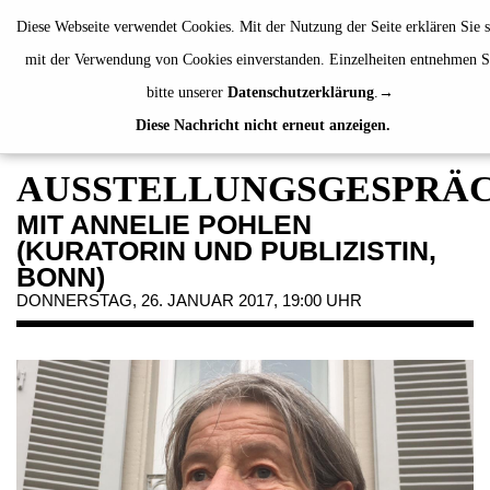
de
|
en
Diese Webseite verwendet Cookies. Mit der Nutzung der Seite erklären Sie s
mit der Verwendung von Cookies einverstanden. Einzelheiten entnehmen S
bitte unserer
Datenschutzerklärung
.
Diese Nachricht nicht erneut anzeigen.
AUSSTELLUNGEN
VERANSTALTUNGEN
AUSSTELLUNGSGESPRÄ
JAHRESGABEN
MIT ANNELIE POHLEN
PUBLIKATIONEN
(KURATORIN UND PUBLIZISTIN,
ÜBER UNS
BONN)
DONNERSTAG, 26. JANUAR 2017, 19:00 UHR
BESUCH
MITGLIEDSCHAFT
NEWSLETTER