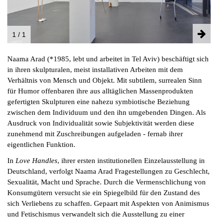
INSTAGRAM
PARTNER
IMPRESSUM
1 / 1
DATENSCHUTZ
Naama Arad (*1985, lebt und arbeitet in Tel Aviv) beschäftigt sich
in ihren skulpturalen, meist installativen Arbeiten mit dem
Verhältnis von Mensch und Objekt. Mit subtilem, surrealen Sinn
für Humor offenbaren ihre aus alltäglichen Massenprodukten
gefertigten Skulpturen eine nahezu symbiotische Beziehung
zwischen dem Individuum und den ihn umgebenden Dingen. Als
Ausdruck von Individualität sowie Subjektivität werden diese
zunehmend mit Zuschreibungen aufgeladen - fernab ihrer
eigentlichen Funktion.
In
Love Handles
, ihrer ersten institutionellen Einzelausstellung in
Deutschland, verfolgt Naama Arad Fragestellungen zu Geschlecht,
Sexualität, Macht und Sprache. Durch die Vermenschlichung von
Konsumgütern versucht sie ein Spiegelbild für den Zustand des
sich Verliebens zu schaffen. Gepaart mit Aspekten von Animismus
und Fetischismus verwandelt sich die Ausstellung zu einer