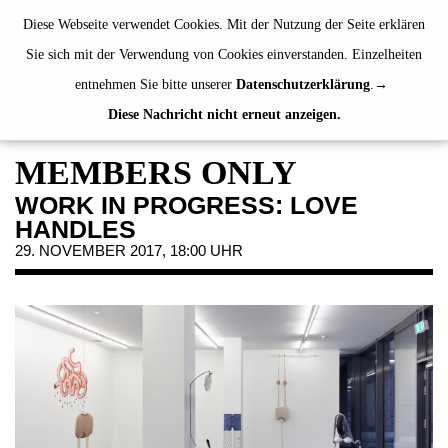
de
|
en
Diese Webseite verwendet Cookies. Mit der Nutzung der Seite erklären
Sie sich mit der Verwendung von Cookies einverstanden. Einzelheiten
entnehmen Sie bitte unserer
Datenschutzerklärung
.
Diese Nachricht nicht erneut anzeigen.
AUSSTELLUNGEN
VERANSTALTUNGEN
MEMBERS ONLY
JAHRESGABEN
WORK IN PROGRESS: LOVE
PUBLIKATIONEN
HANDLES
ÜBER UNS
29. NOVEMBER 2017, 18:00 UHR
BESUCH
MITGLIEDSCHAFT
NEWSLETTER