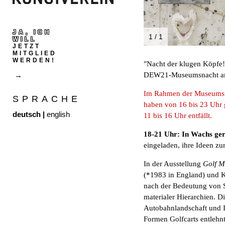
JA, ICH
1 / 1
WILL
JETZT
MITGLIED
WERDEN!
"Nacht der klugen Köpfe!
DEW21-Museumsnacht am
Im Rahmen der Museumsna
SPRACHE
haben von 16 bis 23 Uhr g
deutsch
|
english
11 bis 16 Uhr entfällt.
18-21 Uhr: In Wachs ger
eingeladen, ihre Ideen zur
In der Ausstellung
Golf M
(*1983 in England) und K
nach der Bedeutung von 
materialer Hierarchien. Di
Autobahnlandschaft und In
Formen Golfcarts entlehn