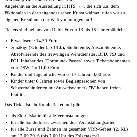
Angelehnt an die Ausstellung
ICHTS
, die sich u.a. dem
Fiktionalen in der zeitgenössischen Kunst widmet, rufen wir zu
eigenen Kreationen der Welt von morgen auf!
Tickets sind bei uns von Di bis Fr von 13 bis 18 Uhr erhältlich:
Erwachsene: 14,50 Euro
ermäßigt (Schüler (ab 18 J.), Studierende, Auszubildende,
Absolvierende des freiwilligen Wehrdienstes, BFD, FSJ und
FÖJ, Inhaber des "Dortmund- Passes" sowie Ticketabonnenten
von DSW21): 11,00 Euro
Kinder und Jugendliche von 6 -17 Jahren: 3,00 Euro
Kinder unter 6 Jahren sowie Begleitpersonen von
Schwerbehinderten mit Ausweisvermerk "B" haben freien
Eintritt.
Das Ticket ist ein KombiTicket und gilt:
als Eintrittskarte für alle Veranstaltungen
für alle Sonderbusse zwischen den Veranstaltungsorten
für alle Busse und Bahnen im gesamten VRR-Gebiet [(2. Kl.)
am 17.09.2016 (bis 7.00 Uhr des Folgetages)]