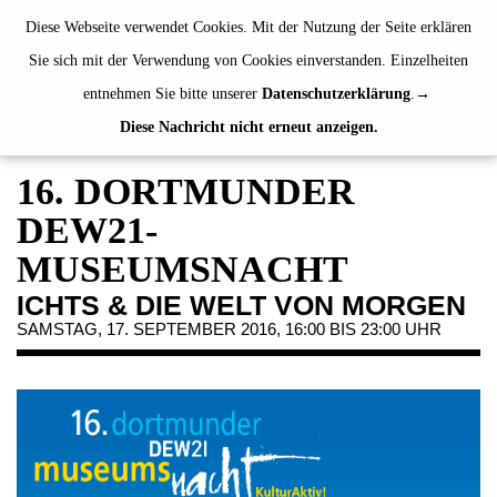
de
|
en
Diese Webseite verwendet Cookies. Mit der Nutzung der Seite erklären
Sie sich mit der Verwendung von Cookies einverstanden. Einzelheiten
entnehmen Sie bitte unserer
Datenschutzerklärung
.
Diese Nachricht nicht erneut anzeigen.
AUSSTELLUNGEN
VERANSTALTUNGEN
16. DORTMUNDER
JAHRESGABEN
DEW21-
PUBLIKATIONEN
MUSEUMSNACHT
ÜBER UNS
ICHTS & DIE WELT VON MORGEN
BESUCH
SAMSTAG, 17. SEPTEMBER 2016, 16:00 BIS 23:00 UHR
MITGLIEDSCHAFT
NEWSLETTER