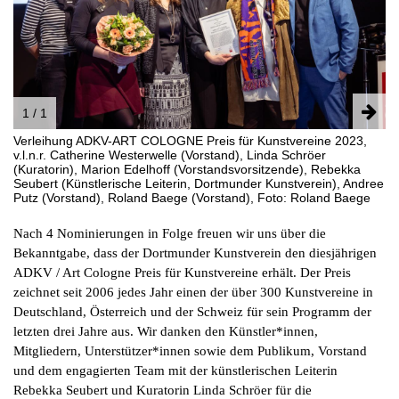
INSTAGRAM
PARTNER
IMPRESSUM
DATENSCHUTZ
1 / 1
Verleihung ADKV-ART COLOGNE Preis für Kunstvereine 2023,
v.l.n.r. Catherine Westerwelle (Vorstand), Linda Schröer
(Kuratorin), Marion Edelhoff (Vorstandsvorsitzende), Rebekka
Seubert (Künstlerische Leiterin, Dortmunder Kunstverein), Andree
Putz (Vorstand), Roland Baege (Vorstand), Foto: Roland Baege
Nach 4 Nominierungen in Folge freuen wir uns über die
Bekanntgabe, dass der Dortmunder Kunstverein den diesjährigen
ADKV / Art Cologne Preis für Kunstvereine erhält. Der Preis
zeichnet seit 2006 jedes Jahr einen der über 300 Kunstvereine in
Deutschland, Österreich und der Schweiz für sein Programm der
letzten drei Jahre aus. Wir danken den Künstler*innen,
Mitgliedern, Unterstützer*innen sowie dem Publikum, Vorstand
und dem engagierten Team mit der künstlerischen Leiterin
Rebekka Seubert und Kuratorin Linda Schröer für die