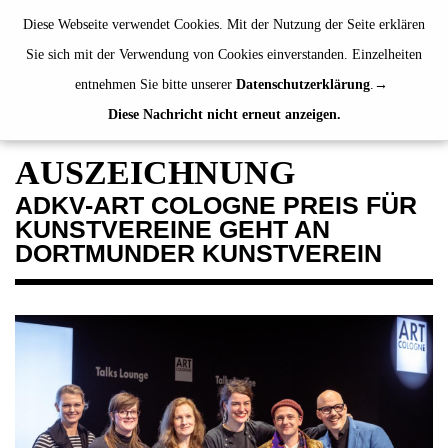
de
|
en
Diese Webseite verwendet Cookies. Mit der Nutzung der Seite erklären
Sie sich mit der Verwendung von Cookies einverstanden. Einzelheiten
entnehmen Sie bitte unserer
Datenschutzerklärung
.
Diese Nachricht nicht erneut anzeigen.
AUSSTELLUNGEN
VERANSTALTUNGEN
AUSZEICHNUNG
JAHRESGABEN
ADKV-ART COLOGNE PREIS FÜR
PUBLIKATIONEN
KUNSTVEREINE GEHT AN
ÜBER UNS
DORTMUNDER KUNSTVEREIN
BESUCH
MITGLIEDSCHAFT
NEWSLETTER