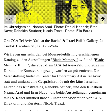
INSTAGRAM
PARTNER
IMPRESSUM
1 / 1
DATENSCHUTZ
Im Uhrzeigersinn: Naama Arad. Photo: Daniel Hanoch; Eran
Nave; Rebekka Seubert; Nicola Trezzi. Photo: Ella Barak
Ort: CCA Tel Aviv-Yafo at the Rachel & Israel Pollak Gallery, 2a
Tsadok Hacohen St., Tel Aviv-Yafo
Wir freuen uns sehr, den bei Mousse-Publishing erschienenen
Katalog zu den Ausstellungen "
Blade Memory I
" und "
Blade
Memory II
", die 2020-1 im CCA Tel Aviv-Yafo und 2022 im
Dortmunder Kunstverein gezeigt wurden zu präsentieren. Die
Veranstaltung findet im Center for Contempary Art in Tel Avuv
statt und umfasst eine Gesprächsrunde mit der künstlerischen
Leiterin des Kunstvereins, Rebekka Seubert, und den Künstlern
Naama Arad und Eran Nave - die beide Ausstellungen gemeinsam
mit I.S. Kalter kuratiert haben - unter der Moderation von CCA-
Direktorin und Kuratorin Nicola Trezzi.