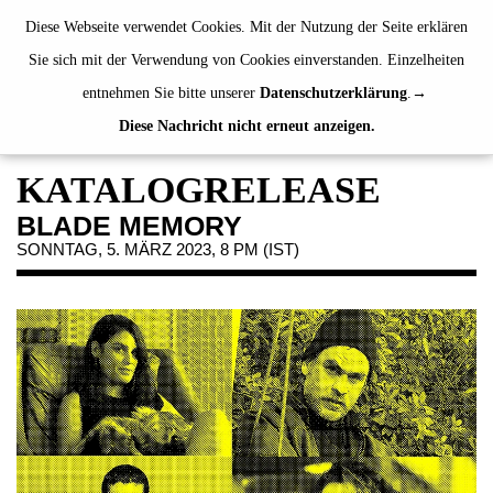
de
|
en
Diese Webseite verwendet Cookies. Mit der Nutzung der Seite erklären
Sie sich mit der Verwendung von Cookies einverstanden. Einzelheiten
entnehmen Sie bitte unserer
Datenschutzerklärung
.
Diese Nachricht nicht erneut anzeigen.
AUSSTELLUNGEN
VERANSTALTUNGEN
KATALOGRELEASE
JAHRESGABEN
BLADE MEMORY
PUBLIKATIONEN
SONNTAG, 5. MÄRZ 2023, 8 PM (IST)
ÜBER UNS
BESUCH
MITGLIEDSCHAFT
NEWSLETTER