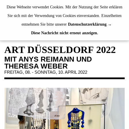
de
|
en
Diese Webseite verwendet Cookies. Mit der Nutzung der Seite erklären
Sie sich mit der Verwendung von Cookies einverstanden. Einzelheiten
entnehmen Sie bitte unserer
Datenschutzerklärung
.
Diese Nachricht nicht erneut anzeigen.
AUSSTELLUNGEN
VERANSTALTUNGEN
ART DÜSSELDORF 2022
JAHRESGABEN
MIT ANYS REIMANN UND
PUBLIKATIONEN
THERESA WEBER
ÜBER UNS
FREITAG, 08. - SONNTAG, 10. APRIL 2022
BESUCH
MITGLIEDSCHAFT
NEWSLETTER