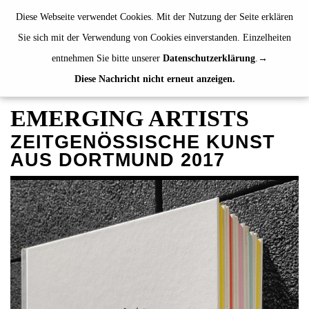
de
|
en
Diese Webseite verwendet Cookies. Mit der Nutzung der Seite erklären
Sie sich mit der Verwendung von Cookies einverstanden. Einzelheiten
entnehmen Sie bitte unserer
Datenschutzerklärung
.
Diese Nachricht nicht erneut anzeigen.
AUSSTELLUNGEN
VERANSTALTUNGEN
EMERGING ARTISTS
JAHRESGABEN
ZEITGENÖSSISCHE KUNST
PUBLIKATIONEN
AUS DORTMUND 2017
Künstler*innenhefte
Neuerscheinungen
Überblick
ÜBER UNS
BESUCH
MITGLIEDSCHAFT