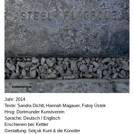
NEWSLETTER
INSTAGRAM
PARTNER
IMPRESSUM
DATENSCHUTZ
Jahr:
2014
Texte:
Sandra Dichtl, Hannah Magauer, Fatoş Üstek
Hrsg:
Dortmunder Kunstverein
Sprache:
Deutsch / Englisch
Erschienen bei:
Kettler
Gestaltung:
Selçuk Kunt & die Künstler