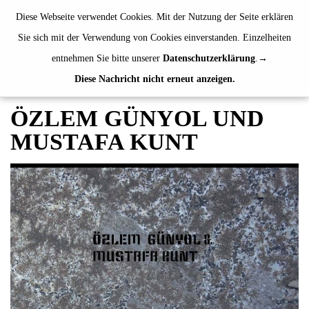
de
|
en
Diese Webseite verwendet Cookies. Mit der Nutzung der Seite erklären
Sie sich mit der Verwendung von Cookies einverstanden. Einzelheiten
entnehmen Sie bitte unserer
Datenschutzerklärung
.
Diese Nachricht nicht erneut anzeigen.
AUSSTELLUNGEN
VERANSTALTUNGEN
ÖZLEM GÜNYOL UND
JAHRESGABEN
MUSTAFA KUNT
PUBLIKATIONEN
Künstler*innenhefte
Neuerscheinungen
Überblick
ÜBER UNS
BESUCH
MITGLIEDSCHAFT