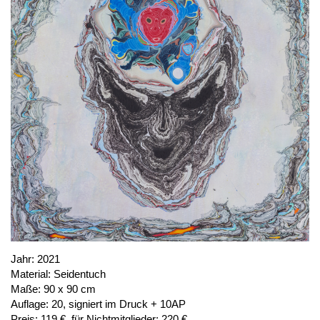
PUBLIKATIONEN
ÜBER UNS
BESUCH
MITGLIEDSCHAFT
NEWSLETTER
INSTAGRAM
PARTNER
IMPRESSUM
DATENSCHUTZ
Jahr:
2021
Material:
Seidentuch
Maße:
90 x 90 cm
Auflage:
20, signiert im Druck + 10AP
Preis:
119 €, für Nichtmitglieder: 220 €