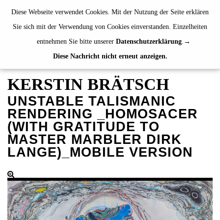
de
|
en
Diese Webseite verwendet Cookies. Mit der Nutzung der Seite erklären
Sie sich mit der Verwendung von Cookies einverstanden. Einzelheiten
entnehmen Sie bitte unserer
Datenschutzerklärung
.
Diese Nachricht nicht erneut anzeigen.
AUSSTELLUNGEN
VERANSTALTUNGEN
KERSTIN BRÄTSCH
JAHRESGABEN
UNSTABLE TALISMANIC
Aktuell
RENDERING _HOMOSACER
2024
(WITH GRATITUDE TO
MASTER MARBLER DIRK
2023
LANGE)_MOBILE VERSION
2022
2021
Fanschals
Alphabetisch