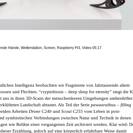
ende Hände, Wetterstation, Screen, Raspberry Pi3, Video 05:17
tlichen Intelligenz beobachten wir Fragmente von Jahrtausende altem
oosen und Flechten. “cryptobiosis – deep sleep for eternity” singt die K
it uns in ihren 3D-Scans der menschenleeren Umgebungen umherdriftet
rklüfteten Landschaft abtastet. Als Teil der Serie
pawaaraibuu – filling
beiden Arbeiten
Drone C24b
und
Scout C255
vom Leben in post-
d symbiotischen Verbindungen zwischen Natur und Technik in denen
en wie Relikte einer vergangenen Zeit archiviert werden. Klar wird: D
dieser Erzählung, jedoch auf eine körperlich erfahrbare Weise damit