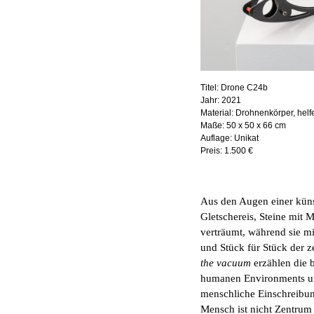
Titel:
Drone C24b
Jahr:
2021
Material:
Drohnenkörper, helf
Maße:
50 x 50 x 66 cm
Auflage:
Unikat
Preis:
1.500 €
Aus den Augen einer küns
Gletschereis, Steine mit M
verträumt, während sie m
und Stück für Stück der ze
the vacuum
erzählen die 
humanen Environments un
menschliche Einschreibung
Mensch ist nicht Zentrum 