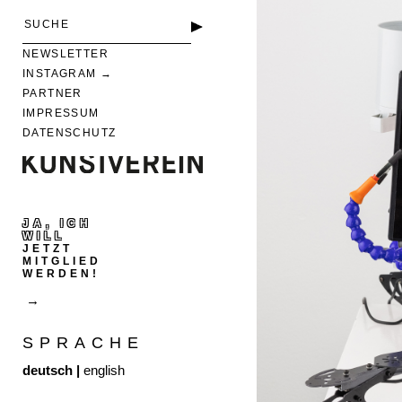
NEWSLETTER
INSTAGRAM
PARTNER
IMPRESSUM
DATENSCHUTZ
JA, ICH
WILL
JETZT
MITGLIED
WERDEN!
SPRACHE
deutsch
|
english