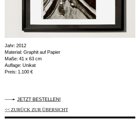
PUBLIKATIONEN
ÜBER UNS
BESUCH
MITGLIEDSCHAFT
Jahr:
2012
Material:
Graphit auf Papier
Maße:
41 x 63 cm
Auflage:
Unikat
NEWSLETTER
Preis:
1.100 €
INSTAGRAM
PARTNER
IMPRESSUM
JETZT BESTELLEN!
DATENSCHUTZ
<< ZURÜCK ZUR ÜBERSICHT