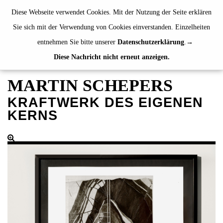
de
|
en
Diese Webseite verwendet Cookies. Mit der Nutzung der Seite erklären
Sie sich mit der Verwendung von Cookies einverstanden. Einzelheiten
entnehmen Sie bitte unserer
Datenschutzerklärung
.
Diese Nachricht nicht erneut anzeigen.
AUSSTELLUNGEN
VERANSTALTUNGEN
MARTIN SCHEPERS
JAHRESGABEN
KRAFTWERK DES EIGENEN
Aktuell
KERNS
2024
2023
2022
2021
Fanschals
Alphabetisch