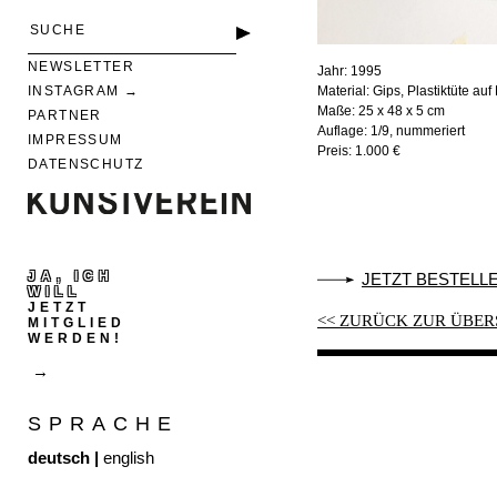
NEWSLETTER
Jahr:
1995
Material:
Gips, Plastiktüte auf
INSTAGRAM
Maße:
25 x 48 x 5 cm
PARTNER
Auflage:
1/9, nummeriert
IMPRESSUM
Preis:
1.000 €
DATENSCHUTZ
JA, ICH
JETZT BESTELLE
WILL
JETZT
<< ZURÜCK ZUR ÜBER
MITGLIED
WERDEN!
SPRACHE
deutsch
|
english