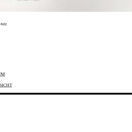
 Holz
N!
SICHT