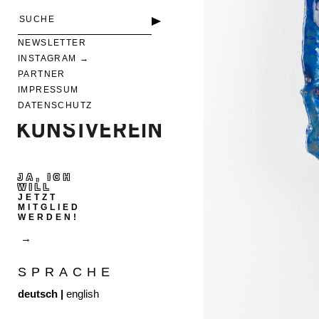
NEWSLETTER
INSTAGRAM
PARTNER
IMPRESSUM
DATENSCHUTZ
JA, ICH
WILL
JETZT
MITGLIED
WERDEN!
SPRACHE
deutsch
|
english