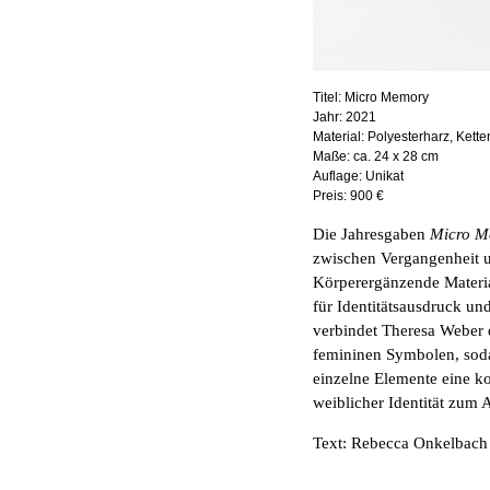
Titel:
Micro Memory
Jahr:
2021
Material:
Polyesterharz, Ketten
Maße:
ca. 24 x 28 cm
Auflage:
Unikat
Preis:
900 €
Die Jahresgaben
Micro M
zwischen Vergangenheit u
Körperergänzende Materia
für Identitätsausdruck und
verbindet Theresa Weber 
femininen Symbolen, sodas
einzelne Elemente eine ko
weiblicher Identität zum
Text: Rebecca Onkelbac