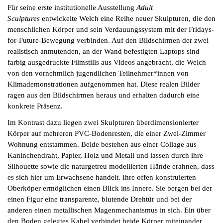
Für seine erste institutionelle Ausstellung
Adult
Sculptures
entwickelte Welch eine Reihe neuer Skulpturen, die den
menschlichen Körper und sein Verdauungssystem mit der Fridays-
for-Future-Bewegung verbinden. Auf den Bildschirmen der zwei
realistisch anmutenden, an der Wand befestigten Laptops sind
farbig ausgedruckte Filmstills aus Videos angebracht, die Welch
von den vornehmlich jugendlichen Teilnehmer*innen von
Klimademonstrationen aufgenommen hat. Diese realen Bilder
ragen aus den Bildschirmen heraus und erhalten dadurch eine
konkrete Präsenz.
Im Kontrast dazu liegen zwei Skulpturen überdimensionierter
Körper auf mehreren PVC-Bodenresten, die einer Zwei-Zimmer
Wohnung entstammen. Beide bestehen aus einer Collage aus
Kaninchendraht, Papier, Holz und Metall und lassen durch ihre
Silhouette sowie die naturgetreu modellierten Hände erahnen, dass
es sich hier um Erwachsene handelt. Ihre offen konstruierten
Oberköper ermöglichen einen Blick ins Innere. Sie bergen bei der
einen Figur eine transparente, blutende Drehtür und bei der
anderen einen metallischen Magenmechanismus in sich. Ein über
den Boden gelegtes Kabel verbindet beide Körper miteinander