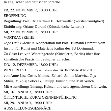
In englischer und deutscher Sprache.
FR, 22. NOVEMBER, 19:00 UHR
:
ERÖFFNUNG
Begrüßung: Prof. Dr. Hartmut H. Holzmüller (Vorstandsmitglied)
Einführung: Oriane Durand (Künstlerische Leiterin)
MI, 27. NOVEMBER, 18:00 UHR:
VORTRAGSREIHE
Topos der Fläche
in Kooperation mit Prof. Tillmann Damrau vom
Institut für Kunst und Materielle Kultur der TU Dortmund.
Zu Gast: Lea von Wintzingerode (Künstlerin, Berlin) über ihre
künstlerische Praxis. In deutscher Sprache.
DO, 12. DEZEMBER, 18:00 UHR:
WINTERFEST
mit Präsentation der JAHRESGABEN 2019
von Anne-Lise Coste, Mimosa Echard, Jannis Marwitz, Gijs
Milius, Mikołaj Sobczak, Philipp Timischl und Matt Welch.
Mit Ausstellungsführung, Keksen und selbstgemachtem Glühwein.
MI, 16. JANUAR, 18:00 UHR:
ÖFFENTLICHE KURATORINNENFÜHRUNG
MI, 29. JANUAR, 19:00 UHR:
AUSSTELLUNGSGESPRÄCH