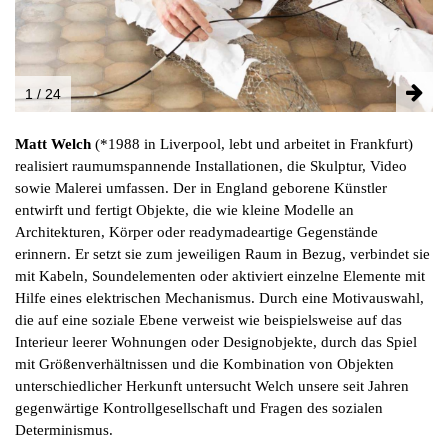
NEWSLETTER
1 / 24
INSTAGRAM
Matt Welch
(*1988 in Liverpool, lebt und arbeitet in Frankfurt)
PARTNER
realisiert raumumspannende Installationen, die Skulptur, Video
IMPRESSUM
sowie Malerei umfassen. Der in England geborene Künstler
DATENSCHUTZ
entwirft und fertigt Objekte, die wie kleine Modelle an
Architekturen, Körper oder readymadeartige Gegenstände
erinnern. Er setzt sie zum jeweiligen Raum in Bezug, verbindet sie
mit Kabeln, Soundelementen oder aktiviert einzelne Elemente mit
Hilfe eines elektrischen Mechanismus. Durch eine Motivauswahl,
die auf eine soziale Ebene verweist wie beispielsweise auf das
Interieur leerer Wohnungen oder Designobjekte, durch das Spiel
mit Größenverhältnissen und die Kombination von Objekten
unterschiedlicher Herkunft untersucht Welch unsere seit Jahren
gegenwärtige Kontrollgesellschaft und Fragen des sozialen
Determinismus.