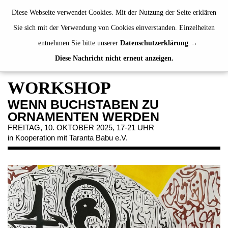
de
|
en
Diese Webseite verwendet Cookies. Mit der Nutzung der Seite erklären
Sie sich mit der Verwendung von Cookies einverstanden. Einzelheiten
entnehmen Sie bitte unserer
Datenschutzerklärung
.
Diese Nachricht nicht erneut anzeigen.
AUSSTELLUNGEN
VERANSTALTUNGEN
WORKSHOP
JAHRESGABEN
WENN BUCHSTABEN ZU
PUBLIKATIONEN
ORNAMENTEN WERDEN
ÜBER UNS
FREITAG, 10. OKTOBER 2025, 17-21 UHR
in Kooperation mit Taranta Babu e.V.
BESUCH
MITGLIEDSCHAFT
NEWSLETTER