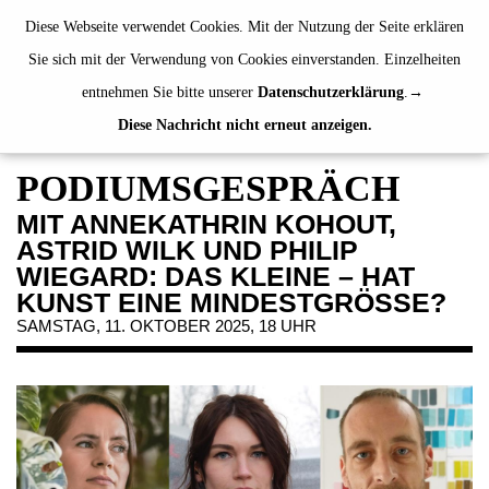
de
|
en
Diese Webseite verwendet Cookies. Mit der Nutzung der Seite erklären
Sie sich mit der Verwendung von Cookies einverstanden. Einzelheiten
entnehmen Sie bitte unserer
Datenschutzerklärung
.
Diese Nachricht nicht erneut anzeigen.
AUSSTELLUNGEN
VERANSTALTUNGEN
PODIUMSGESPRÄCH
JAHRESGABEN
MIT ANNEKATHRIN KOHOUT,
PUBLIKATIONEN
ASTRID WILK UND PHILIP
ÜBER UNS
WIEGARD: DAS KLEINE – HAT
KUNST EINE MINDESTGRÖSSE?
BESUCH
SAMSTAG, 11. OKTOBER 2025, 18 UHR
MITGLIEDSCHAFT
NEWSLETTER