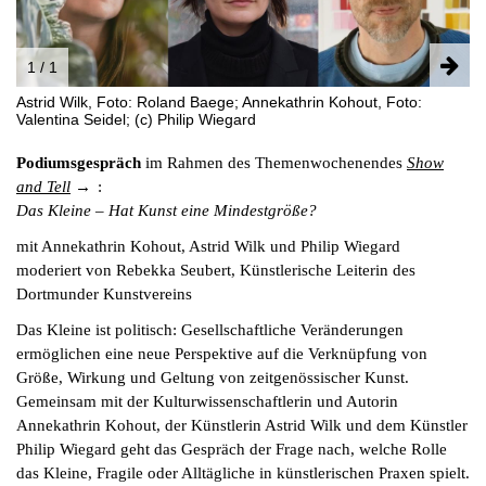
INSTAGRAM
PARTNER
IMPRESSUM
1 / 1
DATENSCHUTZ
Astrid Wilk, Foto: Roland Baege; Annekathrin Kohout, Foto:
Valentina Seidel; (c) Philip Wiegard
Podiumsgespräch
im Rahmen des Themenwochenendes
Show
and Tell
:
Das Kleine – Hat Kunst eine Mindestgröße?
mit Annekathrin Kohout, Astrid Wilk und Philip Wiegard
moderiert von Rebekka Seubert, Künstlerische Leiterin des
Dortmunder Kunstvereins
Das Kleine ist politisch: Gesellschaftliche Veränderungen
ermöglichen eine neue Perspektive auf die Verknüpfung von
Größe, Wirkung und Geltung von zeitgenössischer Kunst.
Gemeinsam mit der Kulturwissenschaftlerin und Autorin
Annekathrin Kohout, der Künstlerin Astrid Wilk und dem Künstler
Philip Wiegard geht das Gespräch der Frage nach, welche Rolle
das Kleine, Fragile oder Alltägliche in künstlerischen Praxen spielt.