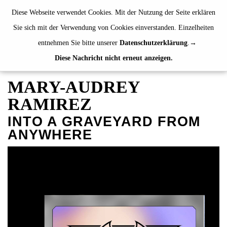
de
|
en
Diese Webseite verwendet Cookies. Mit der Nutzung der Seite erklären
Sie sich mit der Verwendung von Cookies einverstanden. Einzelheiten
entnehmen Sie bitte unserer
Datenschutzerklärung
.
Diese Nachricht nicht erneut anzeigen.
AUSSTELLUNGEN
VERANSTALTUNGEN
MARY-AUDREY
JAHRESGABEN
RAMIREZ
PUBLIKATIONEN
INTO A GRAVEYARD FROM
Künstler*innenhefte
ANYWHERE
Neuerscheinungen
Überblick
ÜBER UNS
BESUCH
MITGLIEDSCHAFT